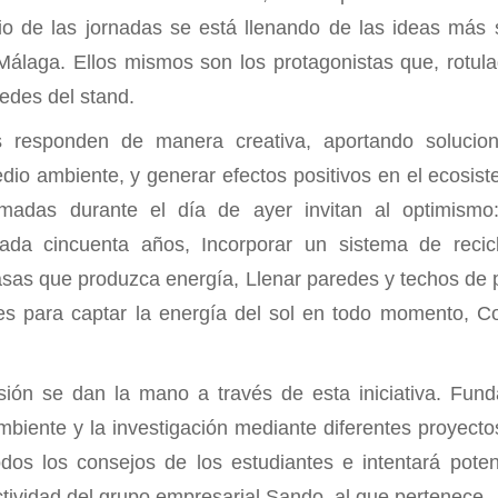
io de las jornadas se está llenando de las ideas más 
Málaga. Ellos mismos son los protagonistas que, rotul
redes del stand.
 responden de manera creativa, aportando solucion
dio ambiente, y generar efectos positivos en el ecosis
madas durante el día de ayer invitan al optimismo:
ada cincuenta años, Incorporar un sistema de reci
asas que produzca energía, Llenar paredes y techos de 
es para captar la energía del sol en todo momento, C
usión se dan la mano a través de esta iniciativa. Fun
biente y la investigación mediante diferentes proyecto
dos los consejos de los estudiantes e intentará poten
ctividad del grupo empresarial Sando, al que pertenece.