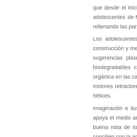
que desde el inic
adolescentes de 
rellenando las pa
Los adolescentes
construcción y me
sugerencias plas
biodegradables c
orgánica en las c
motores retractor
hélices.
Imaginación e il
apoya el medio am
buena nota de to
concilien con la a